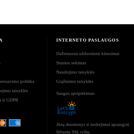
A
INTERNETO PASLAUGOS
Dažniausiai užduodami klausimai
a
Siuntos sekimas
a
Naudojimo taisyklės
pensavimo politika
Grąžinimo taisyklės
ojimo taisyklės
Saugus apsipirkimas
ja ir GDPR
Jūsų duomenys ir mokėjimai apsaugoti
šifruotu SSL ryšiu.