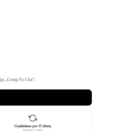
aciją „Gong Fu Cha”.
Grąžinimas per 15 dienų
Paprasta ir greita