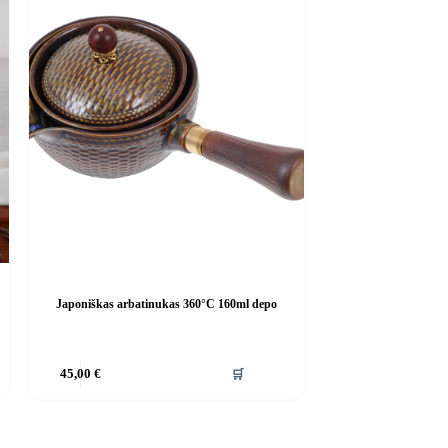
Japoniškas arbatinukas 360°C 160ml depo
🛒
45,00
€