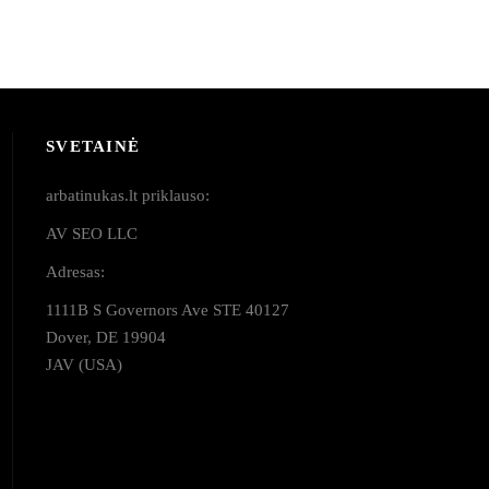
SVETAINĖ
arbatinukas.lt priklauso:
AV SEO LLC
Adresas:
1111B S Governors Ave STE 40127
Dover, DE 19904
JAV (USA)