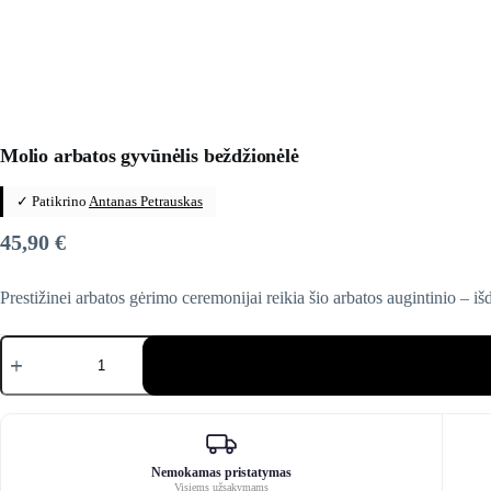
Molio arbatos gyvūnėlis beždžionėlė
✓ Patikrino
Antanas Petrauskas
45,90
€
Prestižinei arbatos gėrimo ceremonijai reikia šio arbatos augintinio – i
produkto
kiekis:
Molio
arbatos
gyvūnėlis
beždžionėlė
Nemokamas pristatymas
Visiems užsakymams