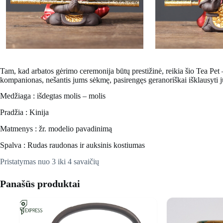
Tam, kad arbatos gėrimo ceremonija būtų prestižinė, reikia šio
Tea Pet
–
kompanionas, nešantis jums sėkmę, pasirengęs geranoriškai išklausyti jū
Medžiaga : išdegtas molis – molis
Pradžia : Kinija
Matmenys : žr. modelio pavadinimą
Spalva : Rudas raudonas ir auksinis kostiumas
Pristatymas nuo 3 iki 4 savaičių
Panašūs produktai