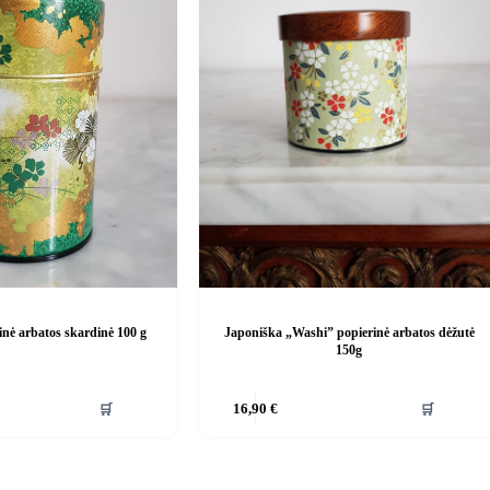
inė arbatos skardinė 100 g
Japoniška „Washi” popierinė arbatos dėžutė
150g
🛒
🛒
16,90
€