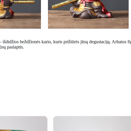
 išdidžios beždžionės kario, kuris prižiūrės jūsų degustaciją. Arbatos fig
sų paslaptis.