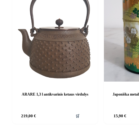
ARARE 1,3 l antikvarinis ketaus virdulys
Japoniška metal
🛒
219,00
€
15,90
€