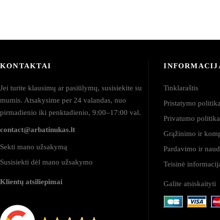
KONTAKTAI
INFORMACIJ
Jei turite klausimų ar pasiūlymų, susisiekite su
Tinklaraštis
mumis. Atsakysime per 24 valandas, nuo
Pristatymo politik
pirmadienio iki penktadienio, 9:00–17:00 val.
Privatumo politik
contact@arbatinukas.lt
Grąžinimo ir kom
Sekti mano užsakymą
Pardavimo ir naud
Susisiekti dėl mano užsakymo
Teisinė informaci
Klientų atsiliepimai
Galite atsiskaityti