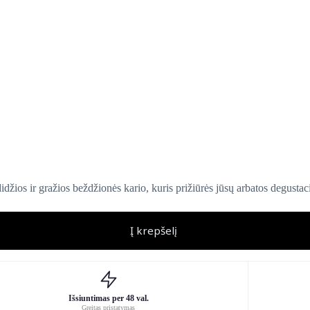
šdidžios ir gražios beždžionės kario, kuris prižiūrės jūsų arbatos degust
Į krepšelį
Išsiuntimas per 48 val.
Greitas pristatymas