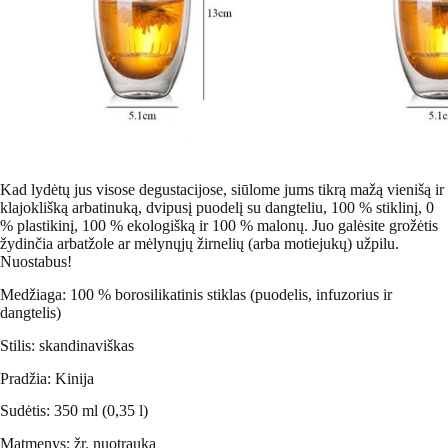
Kad lydėtų jus visose degustacijose, siūlome jums tikrą mažą vienišą ir
klajoklišką arbatinuką,
dvipusį puodelį su dangteliu
, 100 % stiklinį, 0
% plastikinį, 100 % ekologišką ir 100 % malonų. Juo galėsite grožėtis
žydinčia arbatžole ar mėlynųjų žirnelių (arba motiejukų) užpilu.
Nuostabus!
Medžiaga: 100 % borosilikatinis stiklas (puodelis, infuzorius ir
dangtelis)
Stilis: skandinaviškas
Pradžia: Kinija
Sudėtis: 350 ml (0,35 l)
Matmenys: žr. nuotrauką