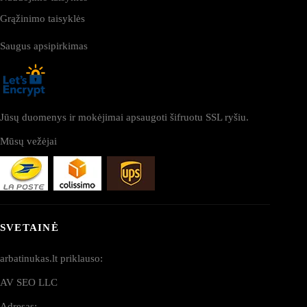
Grąžinimo taisyklės
Saugus apsipirkimas
Jūsų duomenys ir mokėjimai apsaugoti šifruotu SSL ryšiu.
Mūsų vežėjai
SVETAINĖ
arbatinukas.lt priklauso:
AV SEO LLC
Adresas: