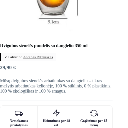
Dvigubos sienelės puodelis su dangteliu 350 ml
✓ Patikrino
Antanas Petrauskas
29,90
€
Mūsų dvigubos sienelės arbatinukas su dangteliu – tikras
mažytis arbatinukas kelionėje, 100 % stiklinis, 0 % plastikinis,
100 % ekologiškas ir 100 % smagus.
Nemokamas
Išsiuntimas per 48
Grąžinimas per 15
pristatymas
val.
dienų