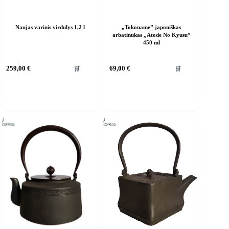
Naujas varinis virdulys 1,2 l
„Tokoname” japoniškas
arbatinukas „Atode No Kyusu”
450 ml
🛒
🛒
259,00
€
69,00
€