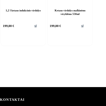
1,2 l ketaus indukcinis virdulys
Ketaus virdulys malkinėms
viryklėms 550ml
🛒
🛒
199,00
€
199,00
€
KONTAKTAI