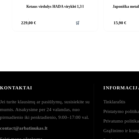
Ketaus virdulys HADA viryklei 1,3 l
Japoniška metal
🛒
229,00
€
15,90
€
KONTAKTAI
INFORMACIJ
Jei turite klausimų ar pasiūlymų, susisiekite su
Tinklaraštis
mumis. Atsakysime per 24 valandas, nuo
Pristatymo politik
pirmadienio iki penktadienio, 9:00–17:00 val.
Privatumo politik
contact@arbatinukas.lt
Grąžinimo ir kom
Sekti mano užsakymą