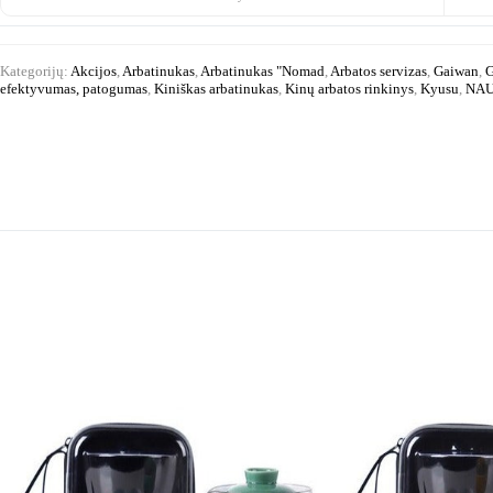
rinkinys
130
ml
Kategorijų:
Akcijos
,
Arbatinukas
,
Arbatinukas "Nomad
,
Arbatos servizas
,
Gaiwan
,
G
efektyvumas, patogumas
,
Kiniškas arbatinukas
,
Kinų arbatos rinkinys
,
Kyusu
,
NAU