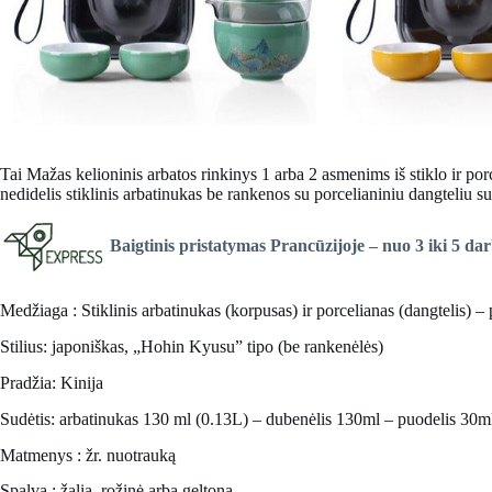
Tai
Mažas kelioninis arbatos rinkinys
1 arba 2 asmenims iš stiklo ir por
nedidelis stiklinis arbatinukas be rankenos su porcelianiniu dangteliu su 
Baigtinis pristatymas Prancūzijoje
– nuo 3 iki 5 da
Medžiaga : Stiklinis arbatinukas (korpusas) ir porcelianas (dangtelis) – 
Stilius: japoniškas, „Hohin Kyusu” tipo (be rankenėlės)
Pradžia: Kinija
Sudėtis: arbatinukas 130 ml (0.13L) – dubenėlis 130ml – puodelis 30m
Matmenys : žr. nuotrauką
Spalva : žalia, rožinė arba geltona