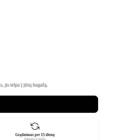
, jis telpa į jūsų bagažą.
Grąžinimas per 15 dienų
Paprasta ir greita