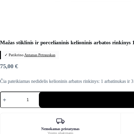
Mažas stiklinis ir porcelianinis kelioninis arbatos rinkinys
✓ Patikrino
Antanas Petrauskas
75,00
€
Čia pateikiamas nedidelis kelioninis arbatos rinkinys: 1 arbatinukas ir 3
produkto
kiekis:
Mažas
stiklinis
ir
porcelianinis
kelioninis
arbatos
Nemokamas pristatymas
Visiems užsakymams