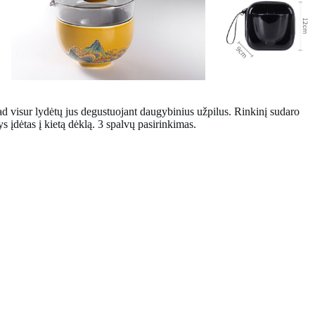
kad visur lydėtų jus degustuojant daugybinius užpilus. Rinkinį sudaro
ys įdėtas į kietą dėklą. 3 spalvų pasirinkimas.