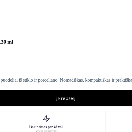
 130 ml
 puodeliai iš stiklo ir porceliano. Nomadiškas, kompaktiškas ir praktiškas
Į krepšelį
Išsiuntimas per 48 val.
Greitas pristatymas