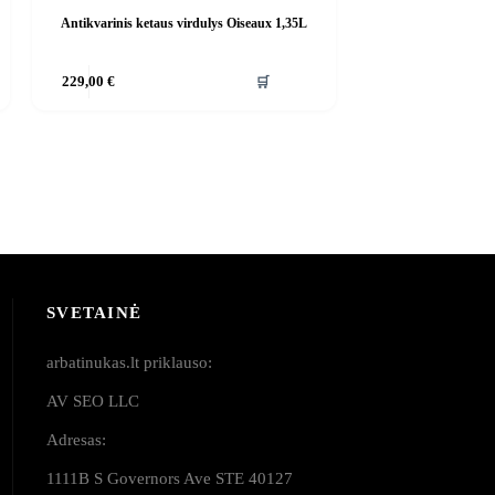
Antikvarinis ketaus virdulys Oiseaux 1,35L
🛒
229,00
€
SVETAINĖ
arbatinukas.lt priklauso:
AV SEO LLC
Adresas:
1111B S Governors Ave STE 40127