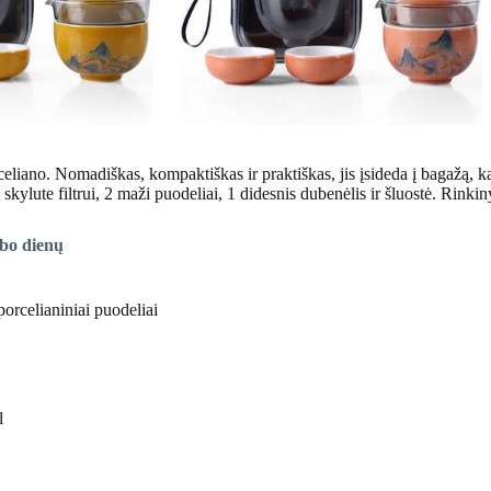
celiano. Nomadiškas, kompaktiškas ir praktiškas, jis įsideda į bagažą, 
skylute filtrui, 2 maži puodeliai, 1 didesnis dubenėlis ir šluostė. Rinkin
rbo dienų
porcelianiniai puodeliai
l