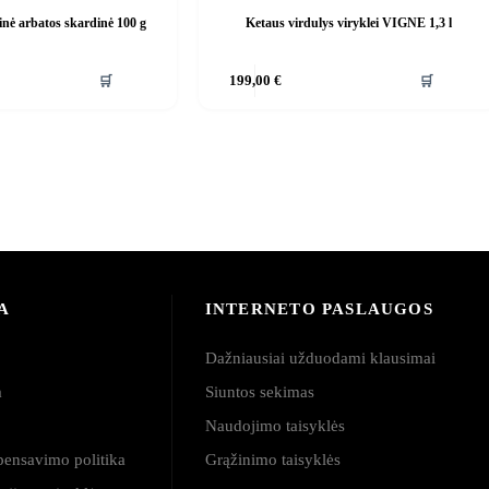
inė arbatos skardinė 100 g
Ketaus virdulys viryklei VIGNE 1,3 l
🛒
🛒
199,00
€
A
INTERNETO PASLAUGOS
Dažniausiai užduodami klausimai
a
Siuntos sekimas
a
Naudojimo taisyklės
pensavimo politika
Grąžinimo taisyklės