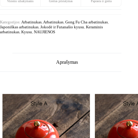
Visiems užsakymams
Greitas pristatymas
Paprasta ir greita
Kategorijos:
Arbatinukas
,
Arbatinukas
,
Gong Fu Cha arbatinukas
,
Japoniškas arbatinukas
,
Jokodė ir Futanašio kyusu
,
Keraminis
arbatinukas
,
Kyusu
,
NAUJIENOS
Aprašymas