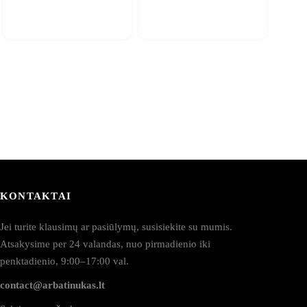
KONTAKTAI
Jei turite klausimų ar pasiūlymų, susisiekite su mumis.
Atsakysime per 24 valandas, nuo pirmadienio iki
penktadienio, 9:00–17:00 val.
contact@arbatinukas.lt