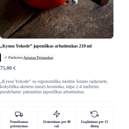
„Kyusu Yokode” japoniškas arbatinukas 210 ml
✓ Patikrino
Antanas Petrauskas
75,00
€
„Kyusu Yokode” su ergonomiška medine šonine rankenėle,
kokybiška akmens masės keramika, talpa 2-4 mažiems
puodeliams: patrauklus japoniškas arbatinukas.
Nemokamas
Išsiuntimas per 48
Grąžinimas per 15
pristatymas
val.
dienų