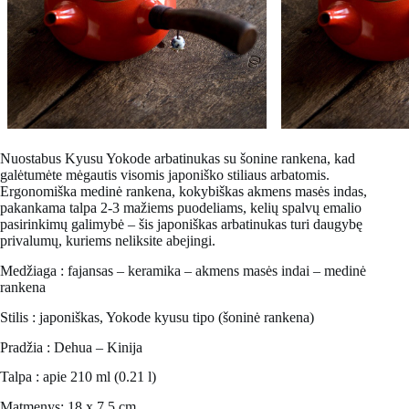
Nuostabus
Kyusu Yokode
arbatinukas su šonine rankena, kad
galėtumėte mėgautis visomis japoniško stiliaus arbatomis.
Ergonomiška medinė rankena, kokybiškas akmens masės indas,
pakankama talpa 2-3 mažiems puodeliams, kelių spalvų emalio
pasirinkimų galimybė – šis japoniškas arbatinukas turi daugybę
privalumų, kuriems neliksite abejingi.
Medžiaga : fajansas – keramika – akmens masės indai – medinė
rankena
Stilis : japoniškas, Yokode kyusu tipo (šoninė rankena)
Pradžia : Dehua – Kinija
Talpa : apie 210 ml (0.21 l)
Matmenys: 18 x 7,5 cm