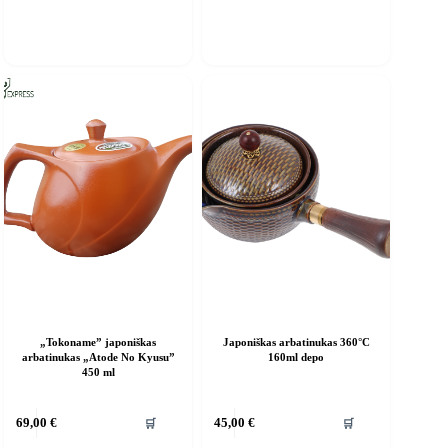
„Tokoname” japoniškas
Japoniškas arbatinukas 360°C
arbatinukas „Atode No Kyusu”
160ml depo
450 ml
🛒
🛒
69,00
€
45,00
€