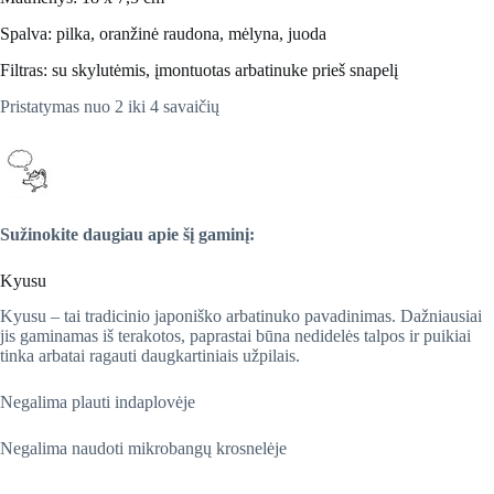
Spalva: pilka, oranžinė raudona, mėlyna, juoda
Filtras: su skylutėmis, įmontuotas arbatinuke prieš snapelį
Pristatymas nuo 2 iki 4 savaičių
Sužinokite daugiau apie šį gaminį:
Kyusu
Kyusu – tai tradicinio japoniško arbatinuko pavadinimas. Dažniausiai
jis gaminamas iš terakotos, paprastai būna nedidelės talpos ir puikiai
tinka arbatai ragauti daugkartiniais užpilais.
Negalima plauti indaplovėje
Negalima naudoti mikrobangų krosnelėje