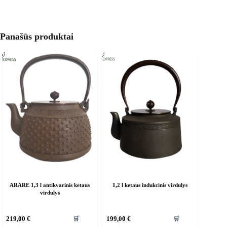
Panašūs produktai
ARARE 1,3 l antikvarinis ketaus
1,2 l ketaus indukcinis virdulys
virdulys
🛒
🛒
219,00
€
199,00
€