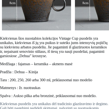
Kiekvienas šios nuostabios kolekcijos
Vintage Cup
puodelis yra
unikalus, kiekvienas iš jų yra puikus ir suteiks jums intensyvių pojūčių
su kiekvienu arbatos puodeliu. Jie pagaminti iš glazūruotos keramikos
ir, nepaisant senovinio stiliaus, iš tiesų yra nauji puodeliai, pagaminti
garsiosiose „Dehua” krosnyse.
Medžiaga : fajansas – keramika – akmens masė
Pradžia : Dehua – Kinija
Tara : 200, 250, 260 arba 300 ml, priklausomai nuo modelio
Matmenys : žr. nuotraukas
Spalva : Aukso pilka arba bronzinė, priklausomai nuo modelio.
Kiekvienas puodelis yra unikalus dėl tradicinio glazūravimo ir degimo.
Gali būti pastebimi nedideli skirtumai, palyginti su nuotraukomis.