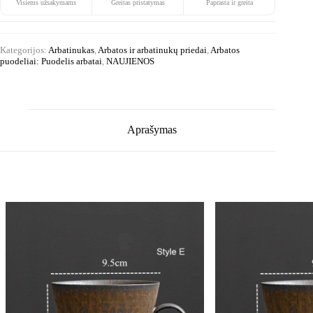
Visiems užsakymams
Greitas pristatymas
Paprasta ir greita
Kategorijos:
Arbatinukas
,
Arbatos ir arbatinukų priedai
,
Arbatos
puodeliai: Puodelis arbatai
,
NAUJIENOS
Aprašymas