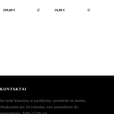
🛒
🛒
299,00
€
16,90
€
KONTAKTAI
Jei turite klausimų ar pasiūlymų, susisiekite su mumis.
Atsakysime per 24 valandas, nuo pirmadienio iki
penktadienio, 9:00–17:00 val.