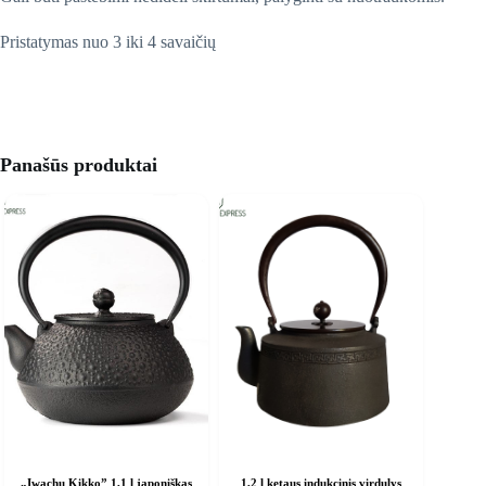
Pristatymas nuo 3 iki 4 savaičių
Panašūs produktai
„Iwachu Kikko” 1,1 l japoniškas
1,2 l ketaus indukcinis virdulys