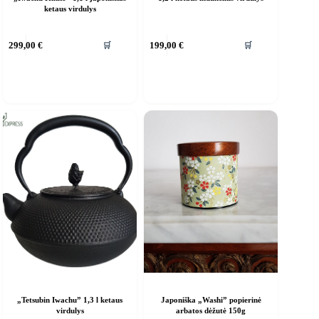
ketaus virdulys
🛒
🛒
299,00
€
199,00
€
„Tetsubin Iwachu” 1,3 l ketaus
Japoniška „Washi” popierinė
virdulys
arbatos dėžutė 150g