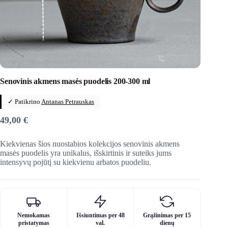
Senovinis akmens masės puodelis 200-300 ml
✓ Patikrino
Antanas Petrauskas
49,00
€
Kiekvienas šios nuostabios kolekcijos senovinis akmens
masės puodelis yra unikalus, išskirtinis ir suteiks jums
intensyvų pojūtį su kiekvienu arbatos puodeliu.
Nemokamas
Išsiuntimas per 48
Grąžinimas per 15
pristatymas
val.
dienų