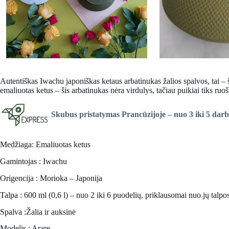
Autentiškas
Iwachu japoniškas ketaus arbatinukas
žalios spalvos, tai –
emaliuotas ketus – šis arbatinukas nėra virdulys, tačiau puikiai tiks ruoši
Skubus pristatymas Prancūzijoje –
nuo 3 iki 5 dar
Medžiaga: Emaliuotas ketus
Gamintojas : Iwachu
Origencija : Morioka – Japonija
Talpa : 600 ml (0,6 l) – nuo 2 iki 6 puodelių, priklausomai nuo jų talpo
Spalva :Žalia ir auksinė
Modelis : Arare