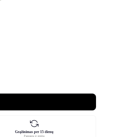
Grąžinimas per 15 dienų
Paprasta ir greita