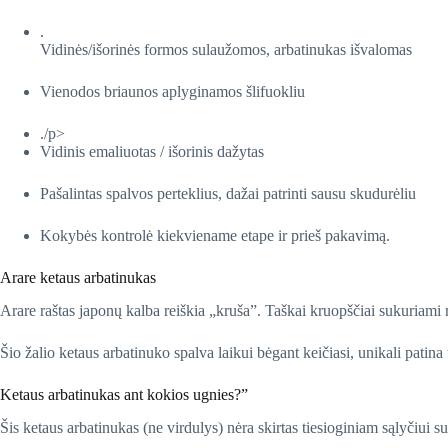
.
Vidinės/išorinės formos sulaužomos, arbatinukas išvalomas
Vienodos briaunos aplyginamos šlifuokliu
./p>
Vidinis emaliuotas / išorinis dažytas
Pašalintas spalvos perteklius, dažai patrinti sausu skudurėliu
Kokybės kontrolė kiekviename etape ir prieš pakavimą.
Arare ketaus arbatinukas
Arare raštas japonų kalba reiškia „kruša”. Taškai kruopščiai sukuriami
Šio žalio ketaus arbatinuko spalva laikui bėgant keičiasi, unikali patin
Ketaus arbatinukas ant kokios ugnies?”
Šis ketaus arbatinukas (ne virdulys) nėra skirtas tiesioginiam sąlyčiui su