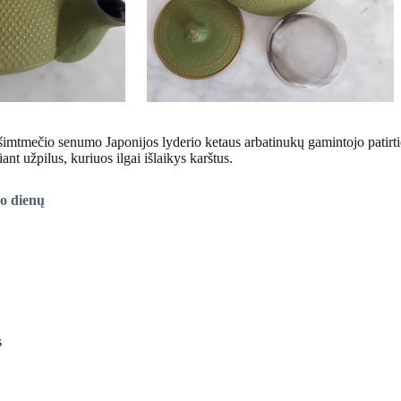
 šimtmečio senumo Japonijos lyderio ketaus arbatinukų gamintojo patirties
ant užpilus, kuriuos ilgai išlaikys karštus.
bo dienų
s