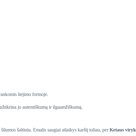
 rankomis liejimo formoje.
a užtikrina jo autentiškumą ir ilgaamžiškumą.
 šilumos šaltiniu. Emalis saugiai atlaikys karštį toliau, per
Ketaus viryk