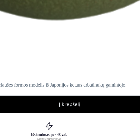
riaušės formos modelis iš Japonijos ketaus arbatinukų gamintojo.
Į krepšelį
Išsiuntimas per 48 val.
Greitas pristatymas