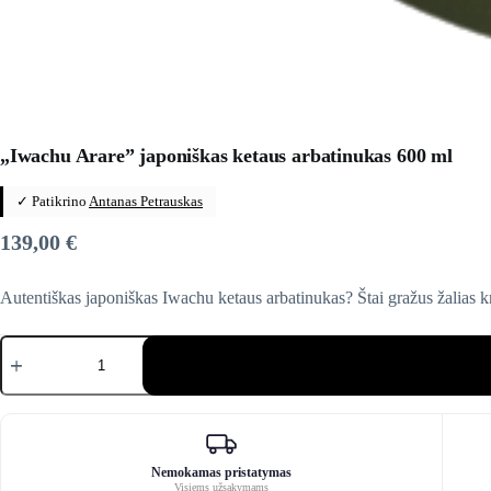
„Iwachu Arare” japoniškas ketaus arbatinukas 600 ml
✓ Patikrino
Antanas Petrauskas
139,00
€
Autentiškas japoniškas Iwachu ketaus arbatinukas? Štai gražus žalias k
produkto
kiekis:
"Iwachu
Arare"
japoniškas
ketaus
arbatinukas
600
Nemokamas pristatymas
Visiems užsakymams